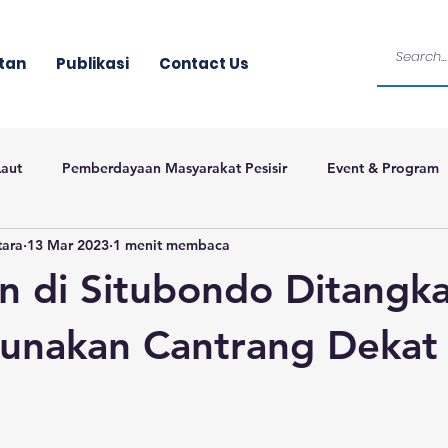
tan
Publikasi
Contact Us
Laut
Pemberdayaan Masyarakat Pesisir
Event & Program
tara
13 Mar 2023
1 menit membaca
n di Situbondo Ditangk
unakan Cantrang Dekat 