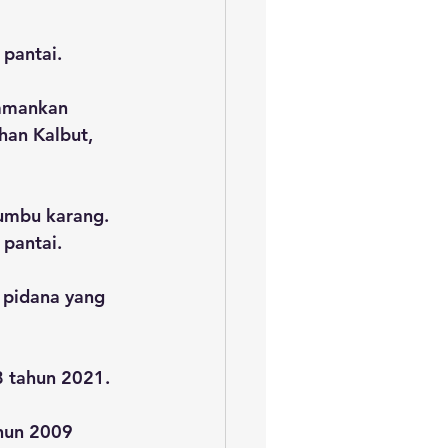
 pantai.
 amankan 
han Kalbut, 
umbu karang. 
pantai.
pidana yang 
8 tahun 2021.
hun 2009 