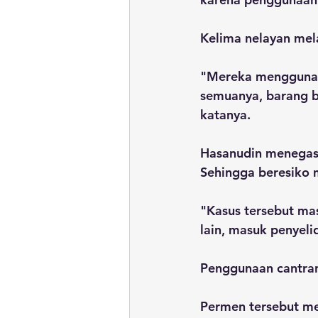
Kelima nelayan mela
"Mereka menggunaka
semuanya, barang bu
katanya.
Hasanudin menegask
Sehingga beresiko 
"Kasus tersebut m
lain, masuk penyeli
Penggunaan cantran
Permen tersebut m