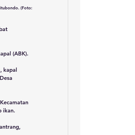
itubondo. (Foto: 
bat 
apal (ABK).
 kapal 
 Desa 
 Kecamatan 
 ikan.
antrang, 