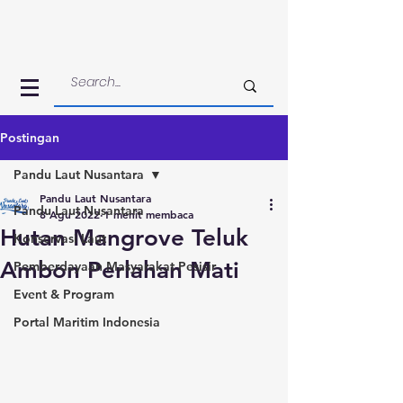
Postingan
Pandu Laut Nusantara
Pandu Laut Nusantara
Pandu Laut Nusantara
8 Agu 2022
1 menit membaca
Hutan Mangrove Teluk
Konservasi Laut
Ambon Perlahan Mati
Pemberdayaan Masyarakat Pesisir
Event & Program
Portal Maritim Indonesia