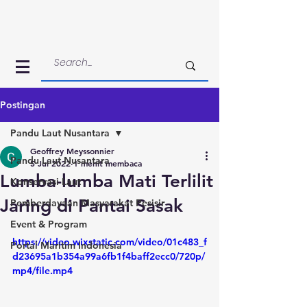
Postingan
Pandu Laut Nusantara
Geoffrey Meyssonnier
Pandu Laut Nusantara
5 Jul 2022
1 menit membaca
Lumba-lumba Mati Terlilit
Konservasi Laut
Jaring di Pantai Sasak
Pemberdayaan Masyarakat Pesisir
Event & Program
https://video.wixstatic.com/video/01c483_f
Portal Maritim Indonesia
d23695a1b354a99a6fb1f4baff2ecc0/720p/
mp4/file.mp4