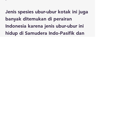
Jenis spesies ubur-ubur kotak ini juga 
banyak ditemukan di perairan 
Indonesia karena jenis ubur-ubur ini 
hidup di Samudera Indo-Pasifik dan 
pesisir Australia utara. 
Kemudian juga ada genus monotype 
dari ubur-ubur kotak yaitu 
Copula 
sivickisi
 yang sangat kecil dengan 
diameter 10 mm dan aktif hanya 
pada malam hari.
Jenis ubur-ubur ini ditemukan di 
perairan hangat di Samudera Pasifik 
dan satu lokasi di Samudera Hindia 
sekitar pantai barat Sumatera. Ubur-
ubur ini memiliki bantalan perekat di 
bagian atas yang dapat melindungi 