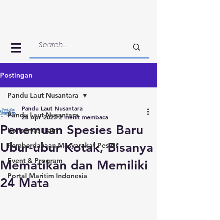
Postingan
Pandu Laut Nusantara
Pandu Laut Nusantara
Pandu Laut Nusantara
28 Apr 2023
2 menit membaca
Penemuan Spesies Baru
Konservasi Laut
Ubur-ubur Kotak, Bisanya
Pemberdayaan Masyarakat Pesisir
Event & Program
Mematikan dan Memiliki
Portal Maritim Indonesia
24 Mata