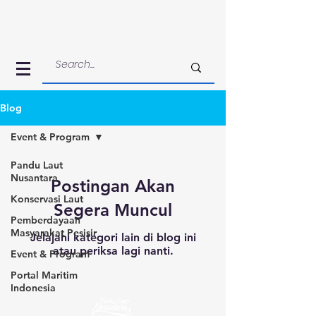
Blog
Event & Program
Pandu Laut
Nusantara
Postingan Akan
Konservasi Laut
Segera Muncul
Pemberdayaan
Masyarakat Pesisir
Jelajahi kategori lain di blog ini
atau periksa lagi nanti.
Event & Program
Portal Maritim
Indonesia