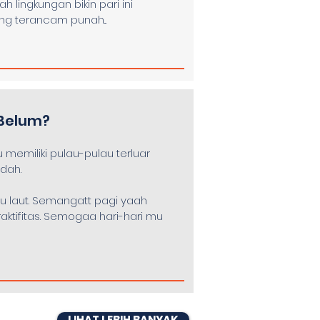
h lingkungan bikin pari ini
ng terancam punah...
Belum?
u memiliki pulau-pulau terluar
ndah.
u laut. Semangatt pagi yaah
aktifitas. Semogaa hari-hari mu
LIHAT LEBIH BANYAK