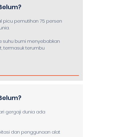
Belum?
 picu pemutihan 75 persen
nia.
a suhu bumi menyebabkan
t, termasuk terumbu
Belum?
ari gergaji dunia ada
oitasi dan penggunaan alat