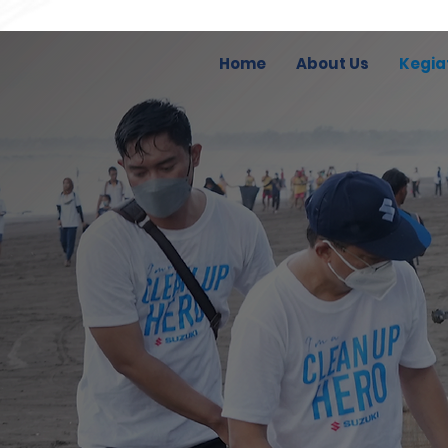
Home
About Us
Kegia