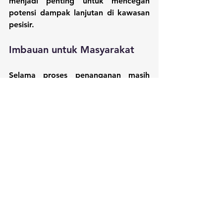
menjadi penting untuk mencegah 
potensi dampak lanjutan di kawasan 
pesisir.
Imbauan untuk Masyarakat
Selama proses penanganan masih 
berlangsung, masyarakat diimbau 
untuk tidak mendekati area kejadian 
tanpa kepentingan dan kewenangan 
yang jelas. Selain untuk mendukung 
kelancaran proses penanganan, 
langkah ini juga penting untuk 
mengurangi risiko keselamatan dan 
menghindari gangguan terhadap 
kegiatan pemantauan yang sedang 
dilakukan oleh pihak terkait.
Bagaimana Nasib Tongkang 