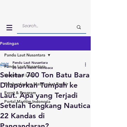
Postingan
Pandu Laut Nusantara
Pandu Laut Nusantara
Pandu Laut Nusantara
20 Jun
4 menit membaca
Sekitar 700 Ton Batu Bara
Konservasi Laut
Dilaporkan Tumpah ke
Pemberdayaan Masyarakat Pesisir
Event & Program
Laut. Apa yang Terjadi
Portal Maritim Indonesia
Setelah Tongkang Nautica
22 Kandas di
Pangandaran?