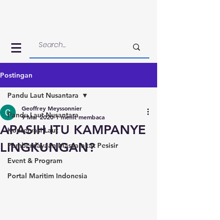
Postingan
Pandu Laut Nusantara
Geoffrey Meyssonnier
Pandu Laut Nusantara
9 Mar 2020
1 menit membaca
APASIH ITU KAMPANYE
Konservasi Laut
LINGKUNGAN?
Pemberdayaan Masyarakat Pesisir
Event & Program
Portal Maritim Indonesia