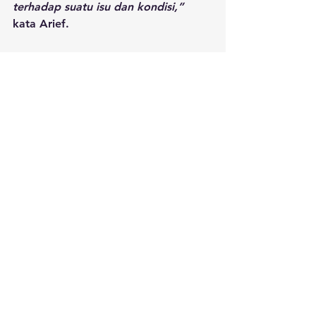
terhadap suatu isu dan kondisi,”
kata Arief.
Reporter & Editor: Regina Safri
Lihat Semua
Postingan Terakhir