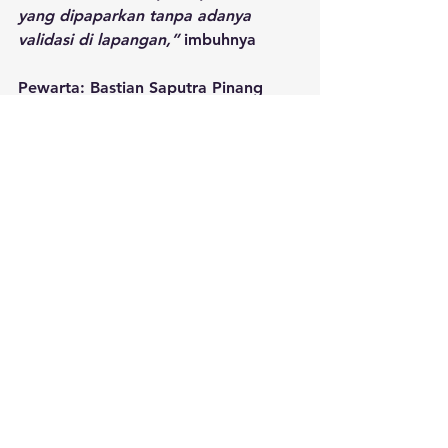
yang dipaparkan tanpa adanya 
validasi di lapangan,”
 imbuhnya
Pewarta: Bastian Saputra Pinang
Editor: Regina Safri
Lihat Semua
Postingan Terakhir