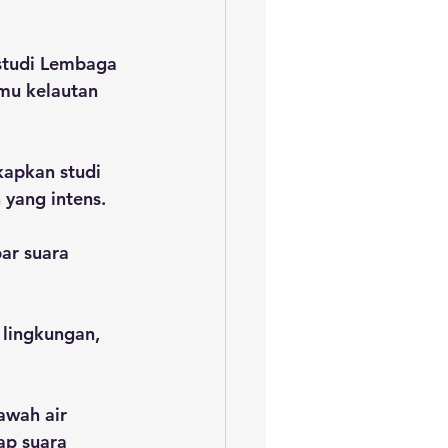
studi Lembaga 
mu kelautan 
kapkan studi 
yang intens.
ar suara 
lingkungan, 
awah air 
ap suara 