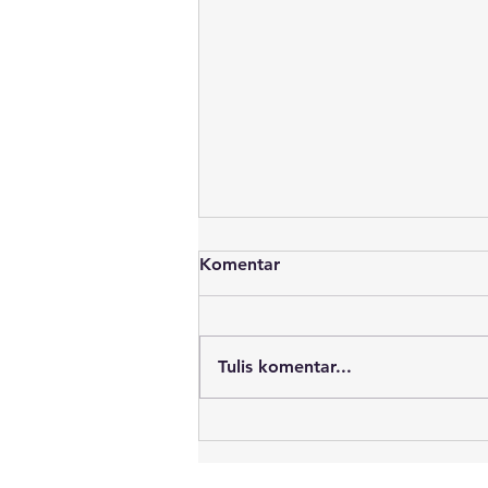
Komentar
Tulis komentar...
Sekitar 700 Ton Batu Bara
Dilaporkan Tumpah ke Laut.
Apa yang Terjadi Setelah