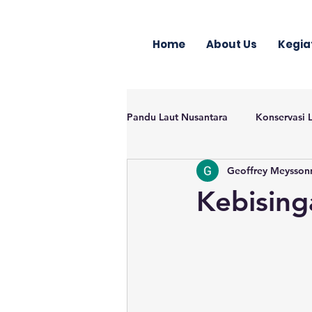
Home
About Us
Kegia
Pandu Laut Nusantara
Konservasi 
Geoffrey Meysson
Kebising