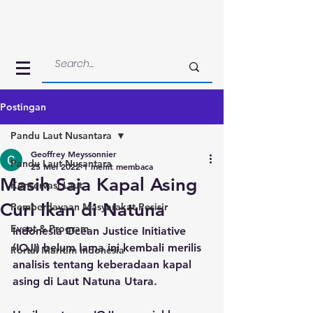
Postingan
Pandu Laut Nusantara
Geoffrey Meyssonnier
Pandu Laut Nusantara
25 Mei 2022
1 menit membaca
Masih Saja Kapal Asing
Konservasi Laut
Curi Ikan di Natuna
Pemberdayaan Masyarakat Pesisir
Event & Program
Indonesia Ocean Justice Initiative 
(IOJI) belum lama ini kembali merilis 
Portal Maritim Indonesia
analisis tentang keberadaan kapal 
asing di Laut Natuna Utara. 