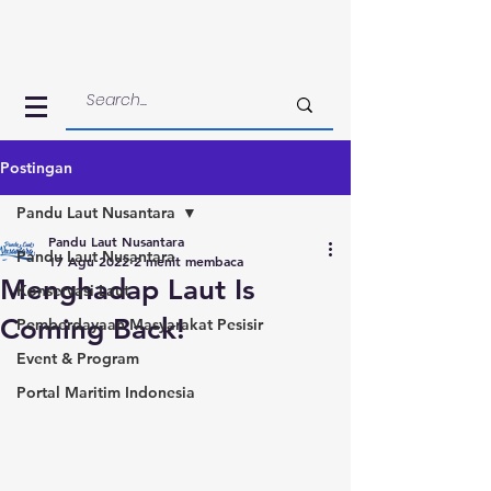
Postingan
Pandu Laut Nusantara
Pandu Laut Nusantara
Pandu Laut Nusantara
17 Agu 2022
2 menit membaca
Menghadap Laut Is
Konservasi Laut
Coming Back!
Pemberdayaan Masyarakat Pesisir
Event & Program
Portal Maritim Indonesia