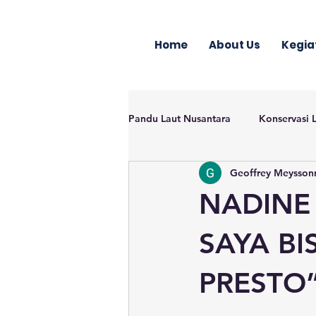
Home
About Us
Kegia
Pandu Laut Nusantara
Konservasi 
Geoffrey Meysson
NADINE
SAYA B
PRESTO