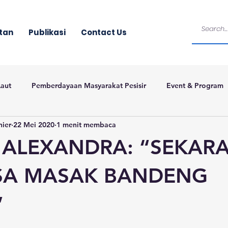
tan
Publikasi
Contact Us
Laut
Pemberdayaan Masyarakat Pesisir
Event & Program
nier
22 Mei 2020
1 menit membaca
 ALEXANDRA: “SEKAR
ISA MASAK BANDENG
”