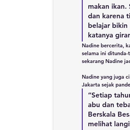
makan ikan. 
dan karena t
belajar bikin
katanya gira
Nadine bercerita, k
selama ini ditunda-
sekarang Nadine jad
Nadine yang juga c
Jakarta sejak pande
“Setiap tahu
abu dan teba
Berskala Besa
melihat lang