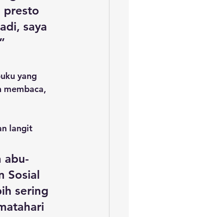
 presto 
di, saya 
” 
uku yang 
in membaca, 
n langit 
n abu-
 Sosial 
ih sering 
matahari 