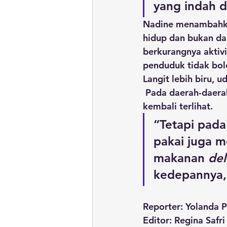
yang indah d
Nadine menambahkan,
hidup dan bukan dar
berkurangnya aktiv
penduduk tidak bol
Langit lebih biru, u
 Pada daerah-daerah tertentu yang sudah lama dipadati manusia, sekarang satwa liar 
kembali terlihat.
“Tetapi pada
pakai juga 
makanan 
del
kedepannya,
Reporter: Yolanda 
Editor: Regina Safri