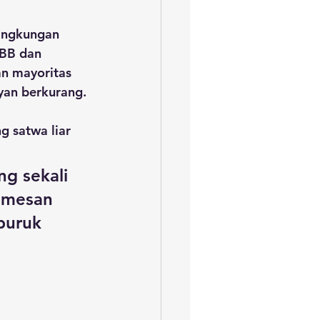
lingkungan 
SBB dan 
n mayoritas 
yan berkurang. 
g sekali 
emesan 
buruk 