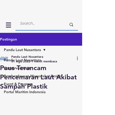
Postingan
Pandu Laut Nusantara
Pandu Laut Nusantara
Pandu Laut Nusantara
31 Agu 2022
1 menit membaca
Paus Terancam
Konservasi Laut
Pencemaran Laut Akibat
Pemberdayaan Masyarakat Pesisir
Event & Program
Sampah Plastik
Portal Maritim Indonesia