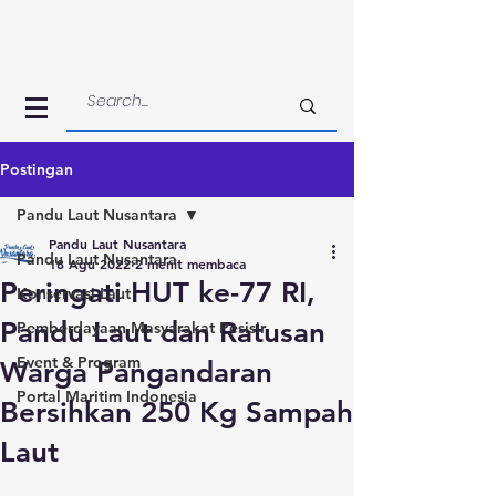
Postingan
Pandu Laut Nusantara
Pandu Laut Nusantara
Pandu Laut Nusantara
18 Agu 2022
2 menit membaca
Peringati HUT ke-77 RI,
Konservasi Laut
Pandu Laut dan Ratusan
Pemberdayaan Masyarakat Pesisir
Event & Program
Warga Pangandaran
Portal Maritim Indonesia
Bersihkan 250 Kg Sampah
Laut