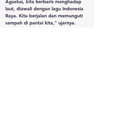
Agustus, kita berbaris menghadap 
laut, diawali dengan lagu Indonesia 
Raya. Kita berjalan dan memunguti 
sampah di pantai kita," ujarnya. 
Menurut Susi, aksi yang dilakukan 
bersama masyarakat ini, bisa 
menjadi bentuk merawat semangat 
para pahlawan memperjuangkan 
kemerdekaan. Di mana pada zaman 
sekarang, bisa diterapkan dengan 
cara merawat apa yang telah 
diwariskan para pahlawan pada kita.
"Untuk apa? Untuk mengingatkan 
betapa pentingnya kebersihan dan 
kesehatan laut kita. Untuk yang 
tidak punya laut, boleh di halaman 
rumah, di sungai melakukan hal yang 