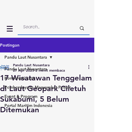
Postingan
Pandu Laut Nusantara
Pandu Laut Nusantara
Pandu Laut Nusantara
27 Apr 2023
2 menit membaca
17 Wisatawan Tenggelam
Konservasi Laut
di Laut Geopark Ciletuh
Pemberdayaan Masyarakat Pesisir
Event & Program
Sukabumi, 5 Belum
Portal Maritim Indonesia
Ditemukan