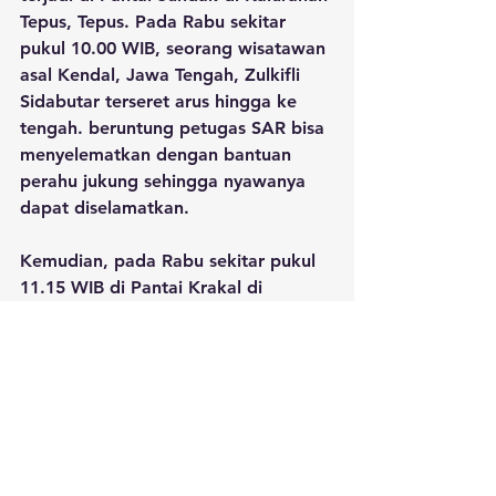
Tepus, Tepus. Pada Rabu sekitar 
pukul 10.00 WIB, seorang wisatawan 
asal Kendal, Jawa Tengah, Zulkifli 
Sidabutar terseret arus hingga ke 
tengah. beruntung petugas SAR bisa 
menyelematkan dengan bantuan 
perahu jukung sehingga nyawanya 
dapat diselamatkan.
Kemudian, pada Rabu sekitar pukul 
11.15 WIB di Pantai Krakal di 
Kalurahan Ngestirejo, Tanjungsari 
terjadi laka laut. Seorang 
pengunjung berusia delapan tahun 
Muhammad Tegar asal Kendal Jawa 
Tengah terseret ombak hingga 
mengalami luka di bagian kepala 
karena terbentur karang.