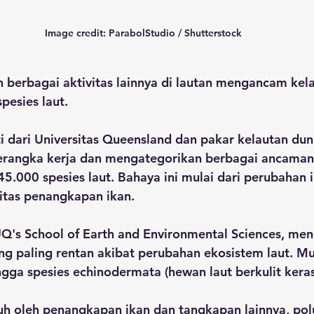
Image credit: ParabolStudio / Shutterstock
n berbagai aktivitas lainnya di lautan mengancam kel
pesies laut. 
 dari Universitas Queensland dan pakar kelautan dun
angka kerja dan mengategorikan berbagai ancaman
45.000 spesies laut. Bahaya ini mulai dari perubahan i
vitas penangkapan ikan.
 UQ's School of Earth and Environmental Sciences, m
ng paling rentan akibat perubahan ekosistem laut. Mula
gga spesies echinodermata (hewan laut berkulit keras 
h oleh penangkapan ikan dan tangkapan lainnya, polu