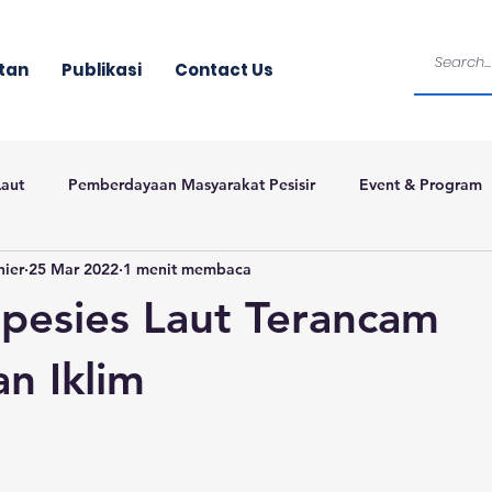
tan
Publikasi
Contact Us
Laut
Pemberdayaan Masyarakat Pesisir
Event & Program
nier
25 Mar 2022
1 menit membaca
pesies Laut Terancam
n Iklim