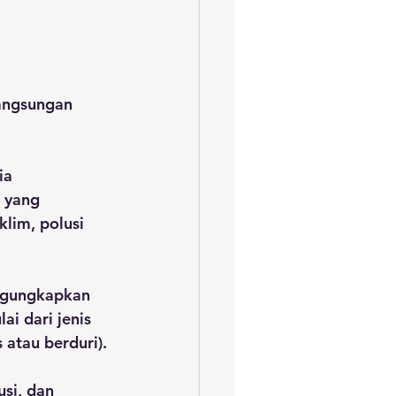
angsungan 
ia 
 yang 
klim, polusi 
engungkapkan 
i dari jenis 
atau berduri). 
si, dan 