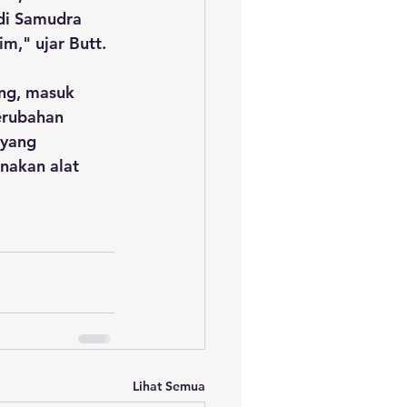
di Samudra 
m," ujar Butt.
ang, masuk 
erubahan 
 yang 
nakan alat 
Lihat Semua