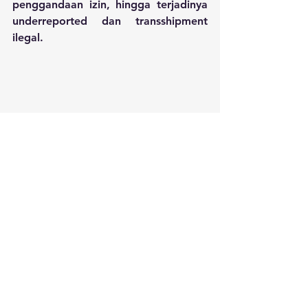
penggandaan izin, hingga terjadinya 
underreported dan transshipment 
ilegal.
Permasalahan terakhir yang 
dikemukakan dalam riset IOJI, yakni 