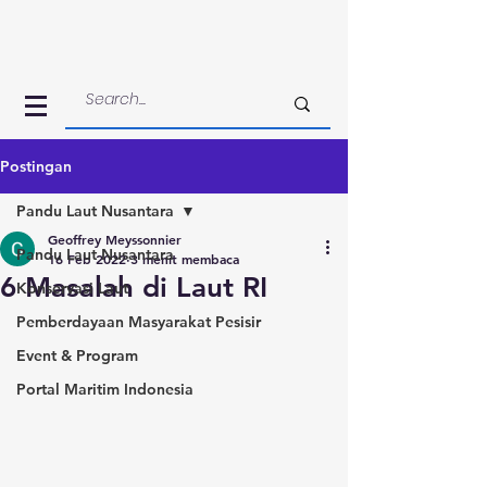
Postingan
Pandu Laut Nusantara
Geoffrey Meyssonnier
Pandu Laut Nusantara
16 Feb 2022
3 menit membaca
6 Masalah di Laut RI
Konservasi Laut
Pemberdayaan Masyarakat Pesisir
Event & Program
Portal Maritim Indonesia