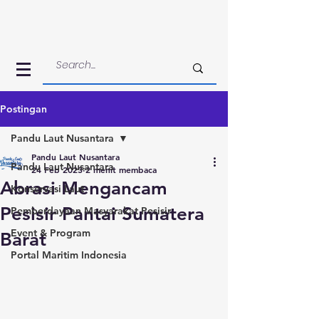
Postingan
Pandu Laut Nusantara
Pandu Laut Nusantara
Pandu Laut Nusantara
24 Feb 2023
2 menit membaca
Abrasi Mengancam
Konservasi Laut
Pesisir Pantai Sumatera
Pemberdayaan Masyarakat Pesisir
Event & Program
Barat
Portal Maritim Indonesia