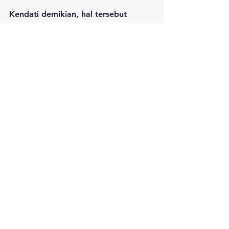
Kendati demikian, hal tersebut 
belum mampu menanggulangi abrasi 
di pesisir Pantai Sumatera Barat. 
Untuk itu, perlunya solusi jangka 
panjang dari pemerintah dalam 
mengatasi masalah abrasi.
Sumber: WALHI Sumatera Barat, 
Mongabay, ANTARA, Kompas.id
Lihat Semua
Postingan Terakhir