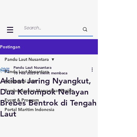
Postingan
Pandu Laut Nusantara
Pandu Laut Nusantara
Pandu Laut Nusantara
10 Feb 2023
2 menit membaca
Akibat Jaring Nyangkut,
Konservasi Laut
Dua Kelompok Nelayan
Pemberdayaan Masyarakat Pesisir
Event & Program
Brebes Bentrok di Tengah
Portal Maritim Indonesia
Laut