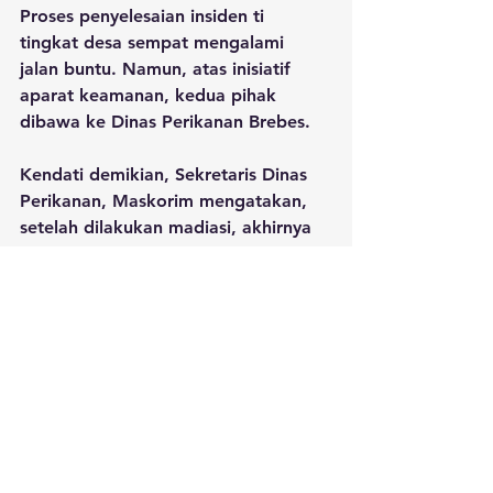
Proses penyelesaian insiden ti 
tingkat desa sempat mengalami 
jalan buntu. Namun, atas inisiatif 
aparat keamanan, kedua pihak 
dibawa ke Dinas Perikanan Brebes.
Kendati demikian, Sekretaris Dinas 
Perikanan, Maskorim mengatakan, 
setelah dilakukan madiasi, akhirnya 
mereka sepakat berdamai. Kedua 
belah pihak berjanji tidak saling 
dendam dan menerima segala 
kerusakan kapal yang dialami.
"Sudah selesai, berdamai tidak 
saling dendam. Semuanya menerima 
segala akibat dari kejadian di laut," 
terang Maskorim.