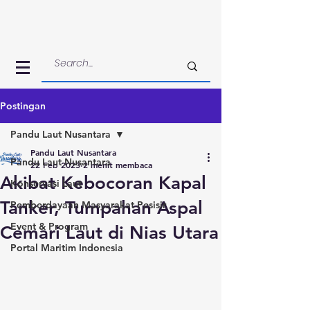
Postingan
Pandu Laut Nusantara
Pandu Laut Nusantara
Pandu Laut Nusantara
22 Feb 2023
2 menit membaca
Akibat Kebocoran Kapal
Konservasi Laut
Tanker, Tumpahan Aspal
Pemberdayaan Masyarakat Pesisir
Event & Program
Cemari Laut di Nias Utara
Portal Maritim Indonesia