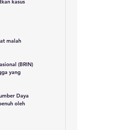
tkan kasus 
kat malah 
sional (BRIN) 
gga yang 
Sumber Daya 
penuh oleh 
 