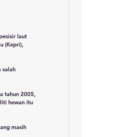
sisir laut 
 (Kepri), 
 salah 
a tahun 2005, 
ti hewan itu 
yang masih 