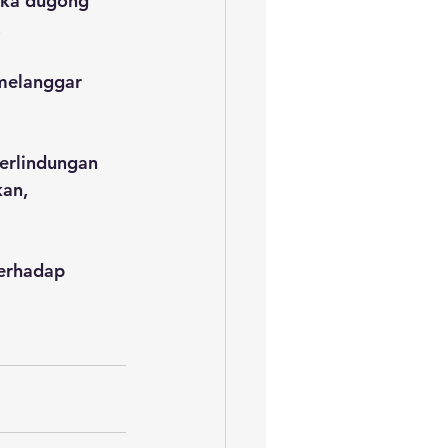
gka dugong 
.
melanggar 
erlindungan 
an, 
erhadap 