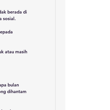
dak berada di 
 sosial.
kepada 
k atau masih 
apa bulan 
ong dihantam 