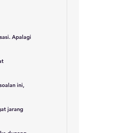
asi. Apalagi 
t 
alan ini, 
at jarang 