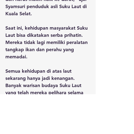
Syamsuri penduduk asli Suku Laut di 
Kuala Selat.
Saat ini, kehidupan masyarakat Suku 
Laut bisa dikatakan serba prihatin. 
Mereka tidak lagi memiliki peralatan 
tangkap ikan dan perahu yang 
memadai. 
Semua kehidupan di atas laut 
sekarang hanya jadi kenangan. 
Banyak warisan budaya Suku Laut 
yang telah mereka pelihara selama 
ini sedang diambang kepunahan.
Sehingga perlunya kesadaran akan 
bahayanya pemanasan global dan 
perubahan iklim yang semakin 