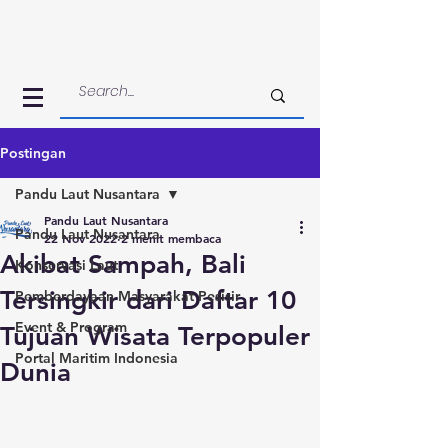
Postingan
Pandu Laut Nusantara
Pandu Laut Nusantara
Pandu Laut Nusantara
22 Nov 2022
2 menit membaca
Akibat Sampah, Bali
Konservasi Laut
Tersingkir dari Daftar 10
Pemberdayaan Masyarakat Pesisir
Event & Program
Tujuan Wisata Terpopuler
Portal Maritim Indonesia
Dunia