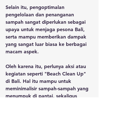
Selain itu, pengoptimalan 
pengelolaan dan penanganan 
sampah sangat diperlukan sebagai 
upaya untuk menjaga pesona Bali, 
serta mampu memberikan dampak 
yang sangat luar biasa ke berbagai 
macam aspek.
Oleh karena itu, perlunya aksi atau 
kegiatan seperti "Beach Clean Up" 
di Bali. Hal itu mampu untuk 
meminimalisir sampah-sampah yang 
menumpuk di pantai, sekaligus 
menumbuhkan kesadaran peduli 
lingkungan masyarakat dan 
bertanggung jawab atas kebersihan 
alam sekitar. Jika tidak ada langkah 
inisiatif semacam itu, maka tidak 