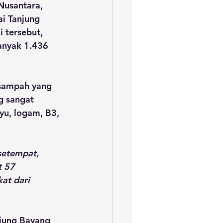
Nusantara, 
i Tanjung 
 tersebut, 
anyak 1.436 
sampah yang 
g sangat 
ayu, logam, B3, 
setempat, 
t 57 
at dari 
jung Bayang 