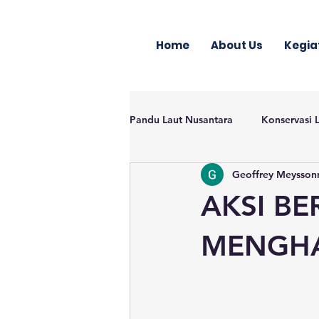
Home
About Us
Kegia
Pandu Laut Nusantara
Konservasi 
Geoffrey Meysson
AKSI BE
MENGHA