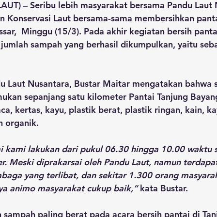
UT) – Seribu lebih masyarakat bersama Pandu Laut 
n Konservasi Laut bersama-sama membersihkan panta
ar,  Minggu (15/3). Pada akhir kegiatan bersih pantai
 jumlah sampah yang berhasil dikumpulkan, yaitu seb
u Laut Nusantara, Bustar Maitar mengatakan bahwa 
mukan sepanjang satu kilometer Pantai Tanjung Bayan
a, kertas, kayu, plastik berat, plastik ringan, kain, k
 organik.
i kami lakukan dari pukul 06.30 hingga 10.00 waktu 
er. Meski diprakarsai oleh Pandu Laut, namun terdapa
aga yang terlibat, dan sekitar 1.300 orang masyarak
nya animo masyarakat cukup baik,”
 kata Bustar.
sampah paling berat pada acara bersih pantai di Tan