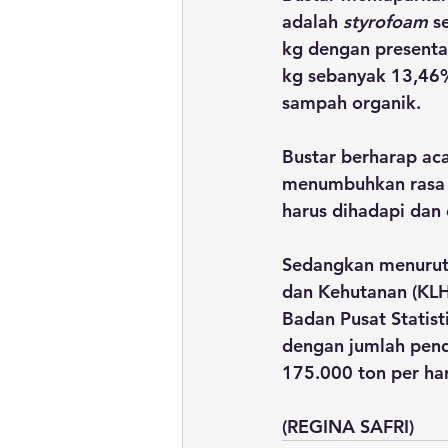
adalah 
styrofoam
 s
kg dengan presenta
kg sebanyak 13,46%,
sampah organik.
Bustar berharap aca
menumbuhkan rasa p
harus dihadapi dan
Sedangkan menurut
dan Kehutanan (KLH
Badan Pusat Statist
dengan jumlah pend
175.000 ton per ha
(REGINA SAFRI)