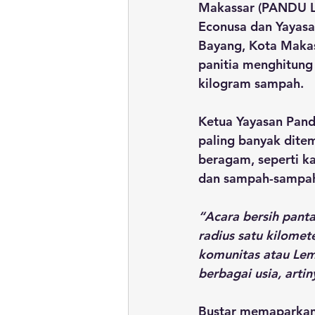
Makassar (PANDU LA
Econusa dan Yayasa
Bayang, Kota Makass
panitia menghitung
kilogram sampah.
Ketua Yayasan Pand
paling banyak dite
beragam, seperti kac
dan sampah-sampah
“Acara bersih panta
radius satu kilomet
komunitas atau Lemb
berbagai usia, arti
Bustar memaparkan 