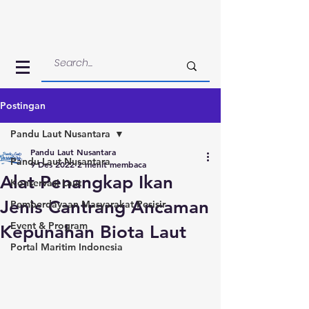
Postingan
Pandu Laut Nusantara
Pandu Laut Nusantara
Pandu Laut Nusantara
9 Des 2022
2 menit membaca
Alat Penangkap Ikan
Konservasi Laut
Jenis Cantrang Ancaman
Pemberdayaan Masyarakat Pesisir
Event & Program
Kepunahan Biota Laut
Portal Maritim Indonesia