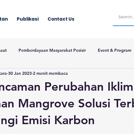
tan
Publikasi
Contact Us
Laut
Pemberdayaan Masyarakat Pesisir
Event & Program
tara
30 Jan 2023
2 menit membaca
ncaman Perubahan Iklim
n Mangrove Solusi Ter
ngi Emisi Karbon