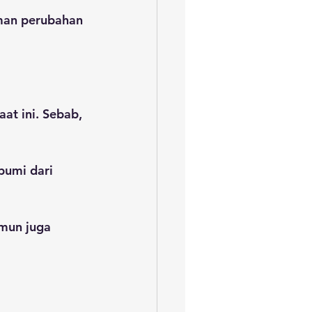
man perubahan 
at ini. Sebab, 
umi dari 
mun juga 