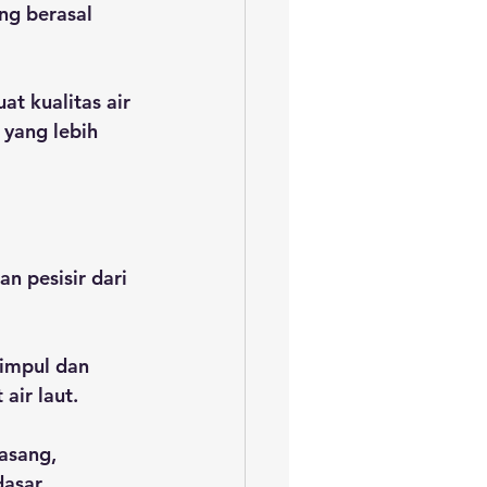
g berasal 
t kualitas air 
yang lebih 
n pesisir dari 
impul dan 
air laut.
asang, 
asar 