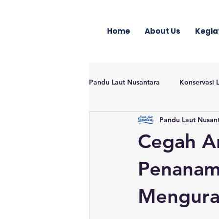
Home
About Us
Kegia
Pandu Laut Nusantara
Konservasi 
Pandu Laut Nusan
Cegah A
Penanama
Mengura