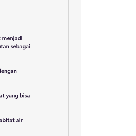
t menjadi 
tan sebagai 
dengan 
t yang bisa 
bitat air 