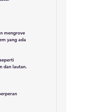
an mengrove 
tem yang ada 
seperti 
n dan lautan.
berperan 