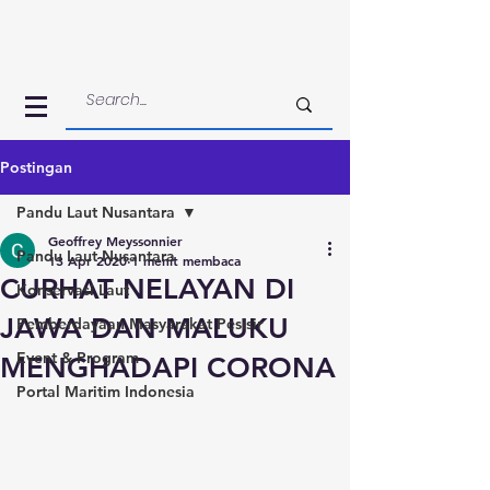
Postingan
Pandu Laut Nusantara
Geoffrey Meyssonnier
Pandu Laut Nusantara
13 Apr 2020
1 menit membaca
CURHAT NELAYAN DI
Konservasi Laut
JAWA DAN MALUKU
Pemberdayaan Masyarakat Pesisir
Event & Program
MENGHADAPI CORONA
Portal Maritim Indonesia