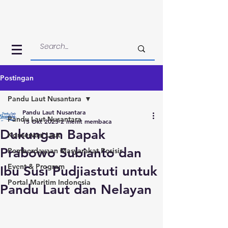
Postingan
Pandu Laut Nusantara
Pandu Laut Nusantara
Pandu Laut Nusantara
13 Okt 2023
2 menit membaca
Dukungan Bapak
Konservasi Laut
Prabowo Subianto dan
Pemberdayaan Masyarakat Pesisir
Event & Program
Ibu Susi Pudjiastuti untuk
Portal Maritim Indonesia
Pandu Laut dan Nelayan