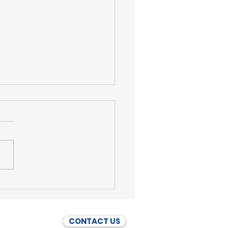
lak Tenggelam: Ibu
 dan Pandu Laut
ntara Salurkan Dua
 Perahu untuk Warga
CONTACT US