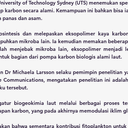
University of Technology Sydney (UTS) menemukan spe
p karbon secara alami. Kemampuan ini bahkan bisa ia
h panas dan asam.
tosintesis dan melepaskan eksopolimer kaya karb
puhkan mikroba lain. Ia kemudian memakan beberap
lah menjebak mikroba lain, eksopolimer menjadi le
uk bagian dari pompa karbon biologis alami laut.
an Dr Michaela Larsson selaku pemimpin penelitian ya
e Communications, mengatakan penelitian ini adalah
ku tersebut.
atur biogeokimia laut melalui berbagai proses te
apan karbon, yang pada akhirnya memodulasi iklim gl
kan bahwa sementara kontribusi fitoplankton untuk