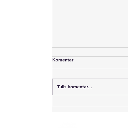
Komentar
Tulis komentar...
Sekitar 700 Ton Batu Bara
Dilaporkan Tumpah ke Laut.
Apa yang Terjadi Setelah
Tongkang Nautica 22
Jl. Merdeka No.312, P