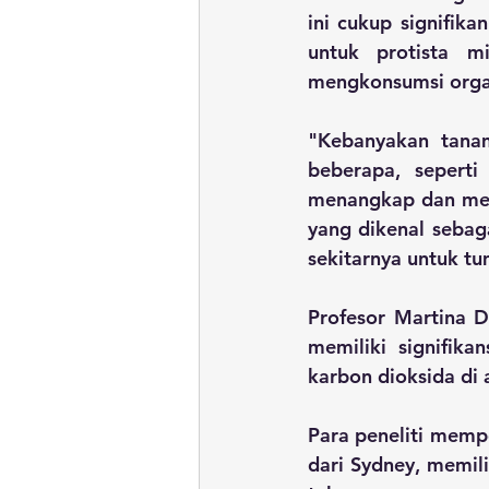
ini cukup signifik
untuk protista mi
mengkonsumsi organ
"Kebanyakan tanam
beberapa, seperti
menangkap dan mema
yang dikenal sebaga
sekitarnya untuk tu
Profesor Martina D
memiliki signifik
karbon dioksida di 
Para peneliti mempe
dari Sydney, memil