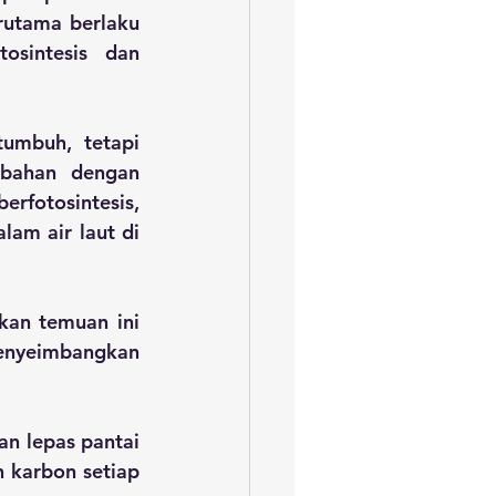
rutama berlaku 
sintesis dan 
umbuh, tetapi 
mbahan dengan 
fotosintesis, 
am air laut di 
kan temuan ini 
enyeimbangkan 
an lepas pantai 
 karbon setiap 