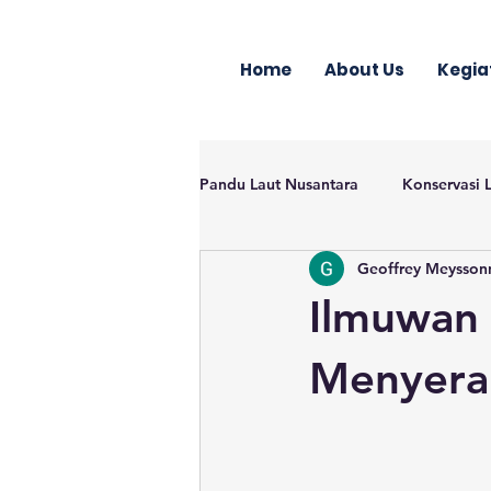
Home
About Us
Kegia
Pandu Laut Nusantara
Konservasi 
Geoffrey Meysson
Ilmuwan
Menyera