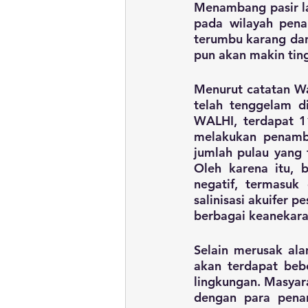
Menambang pasir lau
pada wilayah pena
terumbu karang dan 
pun akan makin ting
Menurut catatan Wa
telah tenggelam di
WALHI, terdapat 1
melakukan penamba
jumlah pulau yang
Oleh karena itu, 
negatif, termasuk
salinisasi akuifer 
berbagai keanekara
Selain merusak ala
akan terdapat beb
lingkungan. Masyar
dengan para penam