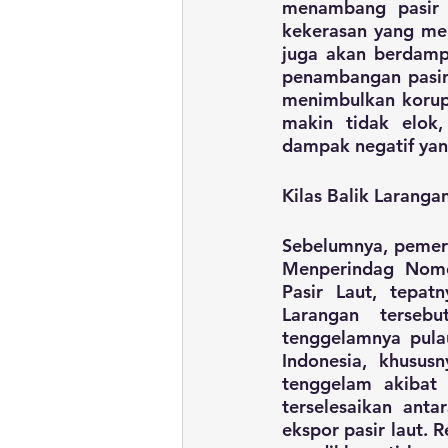
menambang pasir l
kekerasan yang mem
juga akan berdampa
penambangan pasir
menimbulkan korups
makin tidak elok
dampak negatif yang
Kilas Balik Laranga
Sebelumnya, pemeri
Menperindag Nomo
Pasir Laut, tepat
Larangan terseb
tenggelamnya pulau
Indonesia, khususn
tenggelam akibat 
terselesaikan ant
ekspor pasir laut. 