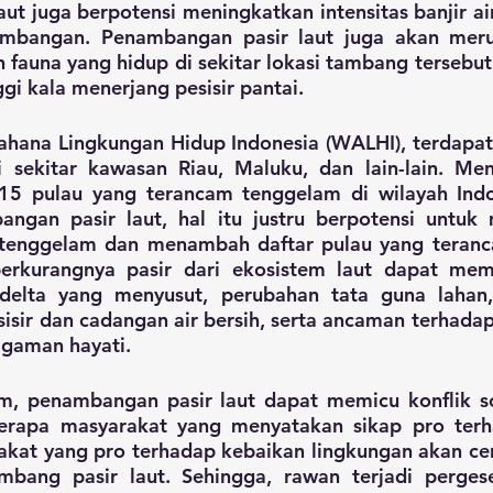
t juga berpotensi meningkatkan intensitas banjir air
mbangan. Penambangan pasir laut juga akan meru
fauna yang hidup di sekitar lokasi tambang tersebut
gi kala menerjang pesisir pantai. 
hana Lingkungan Hidup Indonesia (WALHI), terdapat 
 sekitar kawasan Riau, Maluku, dan lain-lain. Menu
15 pulau yang terancam tenggelam di wilayah Indo
ngan pasir laut, hal itu justru berpotensi untuk
 tenggelam dan menambah daftar pulau yang teranc
berkurangnya pasir dari ekosistem laut dapat m
 delta yang menyusut, perubahan tata guna lahan, 
pesisir dan cadangan air bersih, serta ancaman terhada
gaman hayati. 
m, penambangan pasir laut dapat memicu konflik sos
erapa masyarakat yang menyatakan sikap pro terh
akat yang pro terhadap kebaikan lingkungan akan ce
bang pasir laut. Sehingga, rawan terjadi pergese