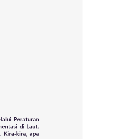
lui Peraturan 
ntasi di Laut. 
ira-kira, apa 