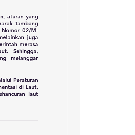
, aturan yang 
marak tambang 
ag Nomor 02/M-
elainkan juga 
rintah merasa 
t. Sehingga, 
ng melanggar 
lui Peraturan 
ntasi di Laut, 
ancuran laut 