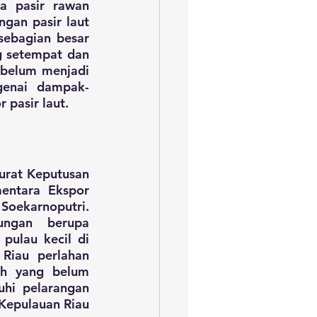
 pasir rawan 
an pasir laut 
ebagian besar 
 setempat dan 
ebelum menjadi 
genai dampak-
pasir laut.  
urat Keputusan 
ntara Ekspor 
oekarnoputri. 
ungan berupa 
pulau kecil di 
Riau perlahan 
h yang belum 
hi pelarangan 
Kepulauan Riau 