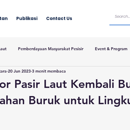
tan
Publikasi
Contact Us
Laut
Pemberdayaan Masyarakat Pesisir
Event & Program
tara
20 Jun 2023
3 menit membaca
por Pasir Laut Kembali B
ahan Buruk untuk Lingk