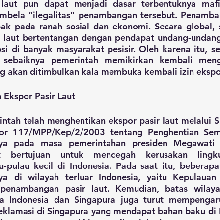
aut pun dapat menjadi dasar terbentuknya mafia
bela “ilegalitas” penambangan tersebut. Penambang
k pada ranah sosial dan ekonomi. Secara global, s
 laut bertentangan dengan pendapat undang-undang
i di banyak masyarakat pesisir. Oleh karena itu, s
, sebaiknya pemerintah memikirkan kembali men
 akan ditimbulkan kala membuka kembali izin ekspor 
n Ekspor Pasir Laut
ntah telah menghentikan ekspor pasir laut melalui S
r 117/MPP/Kep/2/2003 tentang Penghentian Seme
nya pada masa pemerintahan presiden Megawati S
ut bertujuan untuk mencegah kerusakan lingk
-pulau kecil di Indonesia. Pada saat itu, beberapa 
ya di wilayah terluar Indonesia, yaitu Kepulauan 
penambangan pasir laut. Kemudian, batas wilaya
ara Indonesia dan Singapura juga turut mempengaru
Reklamasi di Singapura yang mendapat bahan baku di 