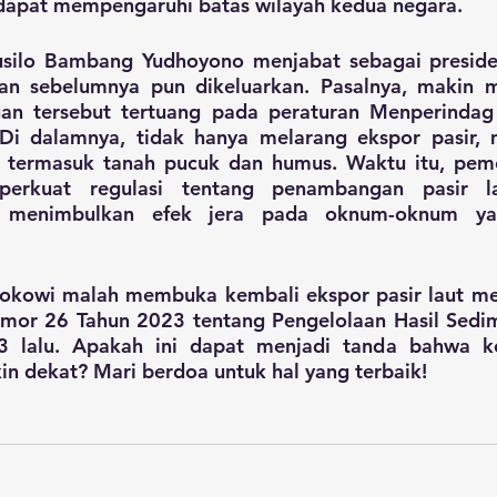
dapat mempengaruhi batas wilayah kedua negara. 
usilo Bambang Yudhoyono menjabat sebagai presiden
an sebelumnya pun dikeluarkan. Pasalnya, makin 
angan tersebut tertuang pada peraturan Menperind
i dalamnya, tidak hanya melarang ekspor pasir, m
, termasuk tanah pucuk dan humus. Waktu itu, peme
erkuat regulasi tentang penambangan pasir lau
t menimbulkan efek jera pada oknum-oknum ya
okowi malah membuka kembali ekspor pasir laut mela
mor 26 Tahun 2023 tentang Pengelolaan Hasil Sedime
lalu. Apakah ini dapat menjadi tanda bahwa keh
in dekat? Mari berdoa untuk hal yang terbaik!