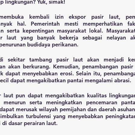
 lingkungan? Yuk, simak!
embuka kembali izin ekspor pasir laut, peme
nyak hal. Pemerintah mesti memperhatikan fakt
n serta kepentingan masyarakat lokal. Masyarakat 
r laut yang banyak bekerja sebagai nelayan ak
enurunan budidaya perikanan. 
di sekitar tambang pasir laut akan menjadi ker
yan akan berkurang. Kemudian, penambangan pasir la
k dapat menyebabkan erosi. Selain itu, penambangan
kecil dapat mengakibatkan pantai mengalami abrasi. 
laut pun dapat mengakibatkan kualitas lingkungan 
i menurun serta meningkatkan pencemaran pantai.
 dapat merusak wilayah pemijahan dan daerah asuhan 
nimbulkan turbulensi yang menyebabkan peningkatan
 di dasar perairan laut.