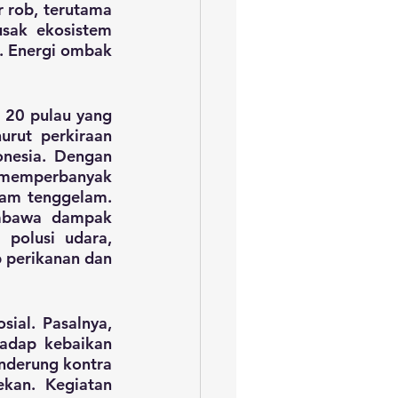
 rob, terutama 
sak ekosistem 
. Energi ombak 
20 pulau yang 
rut perkiraan 
nesia. Dengan 
 memperbanyak 
am tenggelam. 
embawa dampak 
polusi udara, 
p perikanan dan 
ial. Pasalnya, 
adap kebaikan 
nderung kontra 
kan. Kegiatan 