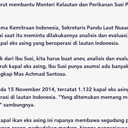
urut membantu Menteri Kelautan dan Perikanan Susi Pu
ama Kemitraan Indonesia, Sekretaris Pandu Laut Nusa
saat itu meminta dilakukannya analisis dan evaluasi
pal eks asing yang beroperasi di lautan Indonesia. 
 dari Ibu Susi, kita harus buat anev, analisis dan eval
luruh kapal eks asing, Ibu Susi punya asumsi ada banya
ungkap Mas Achmad Santosa.
ada 15 November 2014, tercatat 1.132 kapal eks asin
rasi di lautan Indonesia. "Yang ditemukan memang me
," sambungnya. 
apal ikan eks asing ini rupanya membawa segudang pe
ngan orang, perbudakan modern, hingga penganiayaa