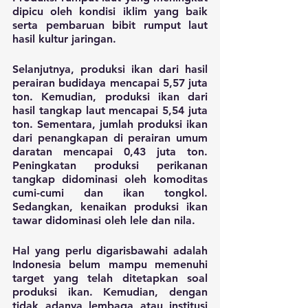
dipicu oleh kondisi iklim yang baik 
serta pembaruan bibit rumput laut 
hasil kultur jaringan. 
Selanjutnya, produksi ikan dari hasil 
perairan budidaya mencapai 5,57 juta 
ton. Kemudian, produksi ikan dari 
hasil tangkap laut mencapai 5,54 juta 
ton. Sementara, jumlah produksi ikan 
dari penangkapan di perairan umum 
daratan mencapai 0,43 juta ton. 
Peningkatan produksi perikanan 
tangkap didominasi oleh komoditas 
cumi-cumi dan ikan tongkol. 
Sedangkan, kenaikan produksi ikan 
tawar didominasi oleh lele dan nila.  
Hal yang perlu digarisbawahi adalah 
Indonesia belum mampu memenuhi 
target yang telah ditetapkan soal 
produksi ikan. Kemudian, dengan 
tidak adanya lembaga atau institusi 