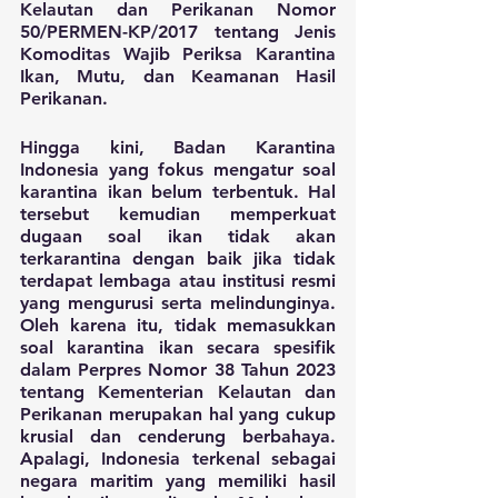
Kelautan dan Perikanan Nomor 
50/PERMEN-KP/2017 tentang Jenis 
Komoditas Wajib Periksa Karantina 
Ikan, Mutu, dan Keamanan Hasil 
Perikanan. 
Hingga kini, Badan Karantina 
Indonesia yang fokus mengatur soal 
karantina ikan belum terbentuk. Hal 
tersebut kemudian memperkuat 
dugaan soal ikan tidak akan 
terkarantina dengan baik jika tidak 
terdapat lembaga atau institusi resmi 
yang mengurusi serta melindunginya. 
Oleh karena itu, tidak memasukkan 
soal karantina ikan secara spesifik 
dalam Perpres Nomor 38 Tahun 2023 
tentang Kementerian Kelautan dan 
Perikanan merupakan hal yang cukup 
krusial dan cenderung berbahaya. 
Apalagi, Indonesia terkenal sebagai 
negara maritim yang memiliki hasil 