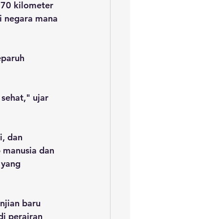
370 kilometer 
si negara mana 
eparuh 
sehat," ujar 
, dan 
p manusia dan 
 yang 
njian baru 
i perairan 