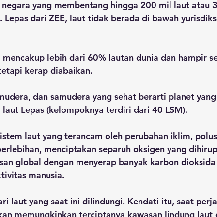
tu negara yang membentang hingga 200 mil laut atau 
a. Lepas dari ZEE, laut tidak berada di bawah yurisdik
s mencakup lebih dari 60% lautan dunia dan hampir s
etapi kerap diabaikan.
udera, dan samudera yang sehat berarti planet yang 
i laut Lepas (kelompoknya terdiri dari 40 LSM).
istem laut yang terancam oleh perubahan iklim, polusi
erlebihan, menciptakan separuh oksigen yang dihiru
an global dengan menyerap banyak karbon dioksida
tivitas manusia.
i laut yang saat ini dilindungi. Kendati itu, saat perja
akan memungkinkan terciptanya kawasan lindung laut d