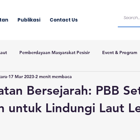
tan
Publikasi
Contact Us
Laut
Pemberdayaan Masyarakat Pesisir
Event & Program
tara
17 Mar 2023
2 menit membaca
tan Bersejarah: PBB Set
an untuk Lindungi Laut L