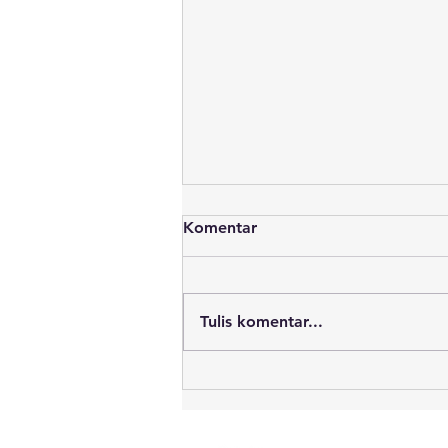
Komentar
Tulis komentar...
Sekitar 700 Ton Batu Bara
Dilaporkan Tumpah ke Laut.
Apa yang Terjadi Setelah