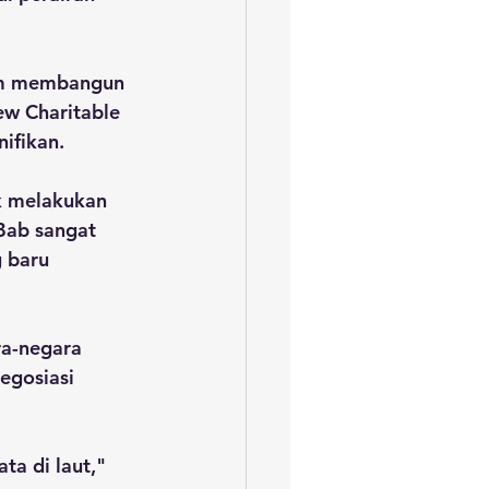
am membangun 
ew Charitable 
ifikan.
k melakukan 
Bab sangat 
 baru 
a-negara 
egosiasi 
a di laut," 