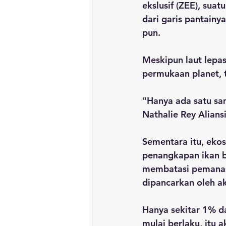
ekslusif (ZEE), sua
dari garis pantainy
pun.
Meskipun laut lepa
permukaan planet, t
"Hanya ada satu sam
Nathalie Rey Alians
Sementara itu, ekos
penangkapan ikan b
membatasi pemanas
dipancarkan oleh ak
Hanya sekitar 1% dar
mulai berlaku, itu 