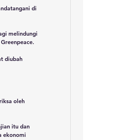
andatangani di 
agi melindungi 
i Greenpeace.
at diubah 
iksa oleh 
ian itu dan 
na ekonomi 