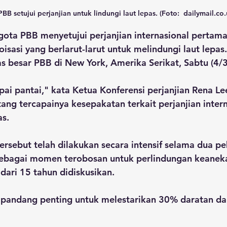
 PBB setujui perjanjian untuk lindungi laut lepas. (Foto:  dailymail.co.
ota PBB menyetujui perjanjian internasional pertama
isasi yang berlarut-larut untuk melindungi laut lepas
as besar PBB di New York, Amerika Serikat, Sabtu (4/3
ai pantai," kata Ketua Konferensi perjanjian Rena Lee
g tercapainya kesepakatan terkait perjanjian intern
as.
ersebut telah dilakukan secara intensif selama dua pe
sebagai momen terobosan untuk perlindungan keane
 dari 15 tahun didiskusikan. 
dipandang penting untuk melestarikan 30% daratan da