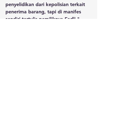
penyelidikan dari kepolisian terkait 
penerima barang, tapi di manifes 
sendiri tertulis pemiliknya Fadli," 
pungkasnya.
Dinas Perikanan Kabupaten Buru pun 
mengeluarkan edaran berupa 
himbauan agar warga tidak 
mengonsumsi ikan yang mengapung 
di sekitar lokasi kejadian.
Himbauan tertulis tersebut 
ditandatangani oleh Ufhaira Bin 
Taher selaku Kepala Dinas Perikanan 
Kabupaten Buru.
Sumber: Kompas.com, Spektrum, 
Tribun Ambon