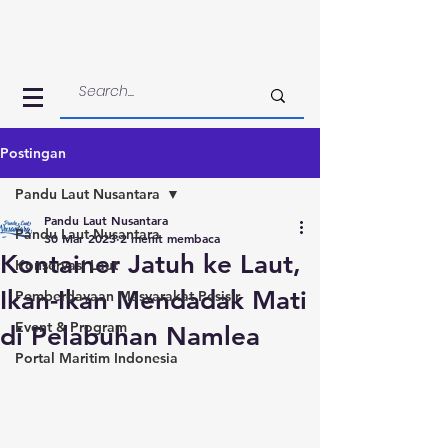
Postingan
Pandu Laut Nusantara
Pandu Laut Nusantara
Pandu Laut Nusantara
30 Mar 2023
2 menit membaca
Kontainer Jatuh ke Laut,
Konservasi Laut
Ikan-Ikan Mendadak Mati
Pemberdayaan Masyarakat Pesisir
Event & Program
di Pelabuhan Namlea
Portal Maritim Indonesia