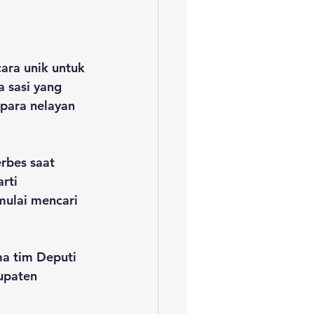
ara unik untuk 
 sasi yang 
para nelayan 
erbes saat 
rti 
mulai mencari 
a tim Deputi 
upaten 