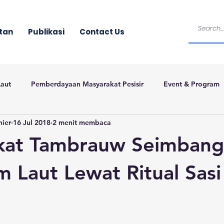
tan
Publikasi
Contact Us
Laut
Pemberdayaan Masyarakat Pesisir
Event & Program
nier
16 Jul 2018
2 menit membaca
kat Tambrauw Seimbang
m Laut Lewat Ritual Sasi