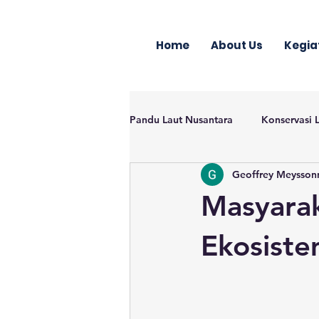
Home
About Us
Kegia
Pandu Laut Nusantara
Konservasi 
Geoffrey Meysson
Masyara
Ekosiste