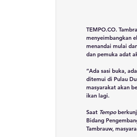
TEMPO.CO. 
Tambr
menyeimbangkan eko
menandai mulai dan
dan pemuka adat ak
“Ada sasi buka, ada 
ditemui di Pulau Du
masyarakat akan be
ikan lagi.
Saat 
Tempo 
berkunj
Bidang Pengembanga
Tambrauw, masyarak