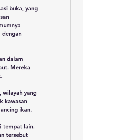
asi buka, yang 
asan 
umumnya 
a dengan 
kan dalam 
aut. Mereka 
.
, wilayah yang 
uk kawasan 
ancing ikan. 
i tempat lain.
an tersebut 