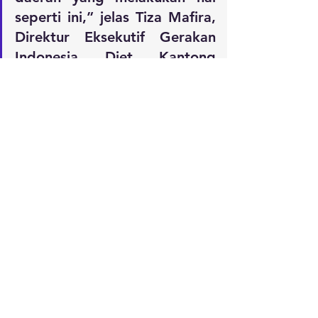
seperti ini,” jelas Tiza Mafira, 
Direktur Eksekutif Gerakan 
Indonesia Diet Kantong 
Plastik​.
Namun, sayangnya inisiatif 
pemerintah daerah dalam 
pengurangan sampah belum 
diimbangi dengan perbaikan tata 
kelola penanganan sampah. Masih 
banyak sampah yang belum terpilah 
darisumber dan ditangani sesuai 
dengan jenis/karakteristiknya. 
Sampah-sampah tersebut masih 
dibuang ke tempat pemrosesan akhir 
(TPA) dan banyak dari TPA tersebut 
sudah mencapai kapasitas 
maksimum, termasuk TPA Bantar 