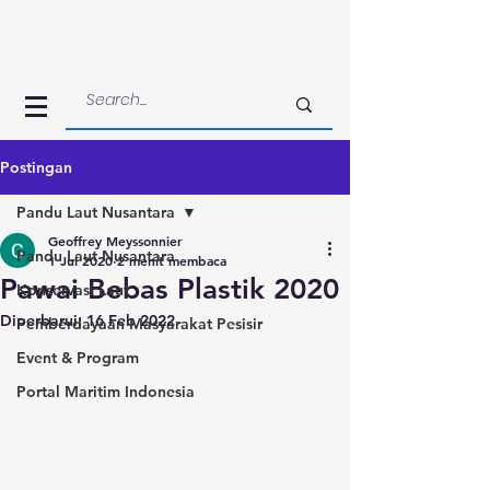
Postingan
Pandu Laut Nusantara
Geoffrey Meyssonnier
Pandu Laut Nusantara
1 Jul 2020
2 menit membaca
Pawai Bebas Plastik 2020
Konservasi Laut
Diperbarui:
16 Feb 2022
Pemberdayaan Masyarakat Pesisir
Event & Program
Portal Maritim Indonesia