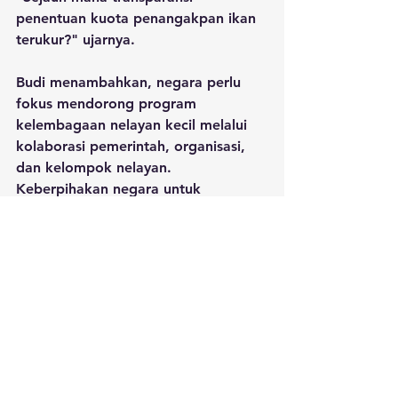
penentuan kuota penangakpan ikan 
terukur?" ujarnya.
Budi menambahkan, negara perlu 
fokus mendorong program 
kelembagaan nelayan kecil melalui 
kolaborasi pemerintah, organisasi, 
dan kelompok nelayan. 
Keberpihakan negara untuk 
memperkuat nelayan kecil 
diperlukan agar nelayan bisa bangkit 
dan berdaya saing.
Anggota staf pengajar Program 
Studi ilmu Kelautan Fakultas 
Perikanan dan Kelautan Universitas 
Sam Ratulangi, Rignolda 
Djamaluddin, mengemukakan, 