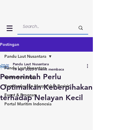
Postingan
Pandu Laut Nusantara
Pandu Laut Nusantara
Pandu Laut Nusantara
19 Apr 2023
3 menit membaca
Pemerintah Perlu
Konservasi Laut
Optimalkan Keberpihakan
Pemberdayaan Masyarakat Pesisir
Event & Program
terhadap Nelayan Kecil
Portal Maritim Indonesia