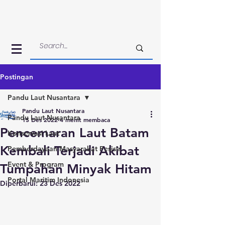
Postingan
Pandu Laut Nusantara
Pandu Laut Nusantara
Pandu Laut Nusantara
15 Des 2022
4 menit membaca
Pencemaran Laut Batam
Konservasi Laut
Kembali Terjadi Akibat
Pemberdayaan Masyarakat Pesisir
Event & Program
Tumpahan Minyak Hitam
Portal Maritim Indonesia
Diperbarui:
23 Des 2022