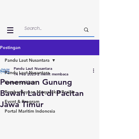
Postingan
Pandu Laut Nusantara
Pandu Laut Nusantara
Pandu Laut Nusantara
14 Feb 2023
2 menit membaca
Penemuan Gunung
Konservasi Laut
Bawah Laut di Pacitan
Pemberdayaan Masyarakat Pesisir
Event & Program
Jawa Timur
Portal Maritim Indonesia