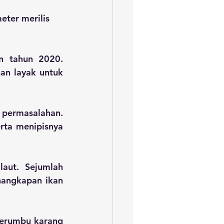
ter merilis 
n tahun 2020. 
an layak untuk 
permasalahan. 
rta menipisnya 
aut. Sejumlah 
angkapan ikan 
erumbu karang 