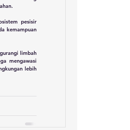
ahan.
istem pesisir 
ada kemampuan 
urangi limbah 
uga mengawasi 
ngkungan lebih 