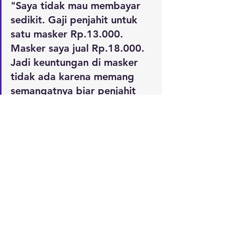
"Saya tidak mau membayar 
sedikit. Gaji penjahit untuk 
satu masker Rp.13.000. 
Masker saya jual Rp.18.000. 
Jadi keuntungan di masker 
tidak ada karena memang 
semangatnya biar penjahit 
dapat pemasukan. Kalau 
saya menggaji Rp.500 untuk 
satu masker, jelas saya tidak 
tega,” pungkasnya.
Reporter: Yola Parede
Editor: Regina Safri