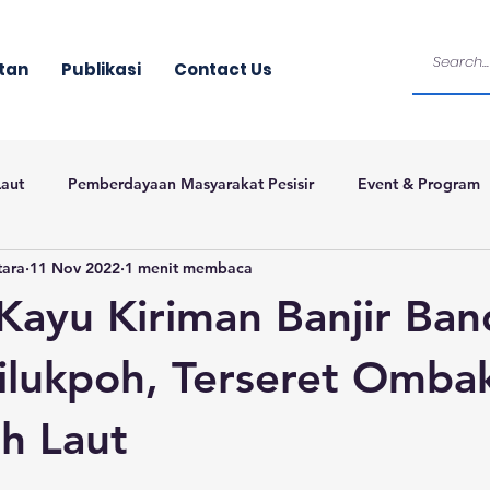
tan
Publikasi
Contact Us
Laut
Pemberdayaan Masyarakat Pesisir
Event & Program
tara
11 Nov 2022
1 menit membaca
ayu Kiriman Banjir Ba
ilukpoh, Terseret Ombak
h Laut