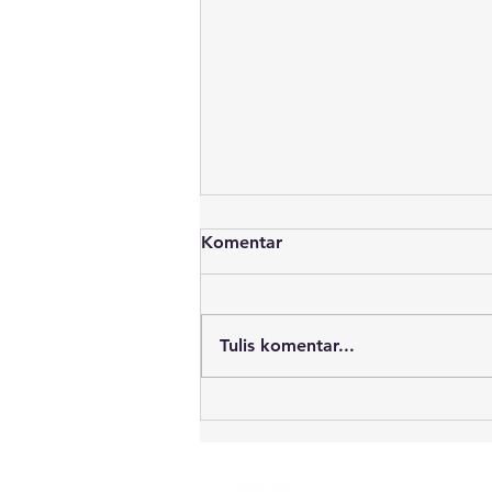
Komentar
Tulis komentar...
Sekitar 700 Ton Batu Bara
Dilaporkan Tumpah ke Laut.
Apa yang Terjadi Setelah
Tongkang Nautica 22
Jl. Merdeka No.312, P