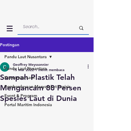
Postingan
Pandu Laut Nusantara
Geoffrey Meyssonnier
Pandu Laut Nusantara
15 Mar 2022
1 menit membaca
Sampah Plastik Telah
Konservasi Laut
Mengancam 88 Persen
Pemberdayaan Masyarakat Pesisir
Event & Program
Spesies Laut di Dunia
Portal Maritim Indonesia