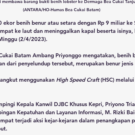
i membawa barang bukti benih lobster ke Dermaga Bea Cukai Tanj
(ANTARA/HO-Humas Bea Cukai Batam)
ekor benih benur atau setara dengan Rp 9 miliar ke 
mpat ke laut dan meninggalkan kapal beserta isinya, 
Minggu (2/4/2023).
 Cukai Batam Ambang Priyonggo mengatakan, benih b
an dari penyelundup tersebut, merupakan benur jenis 
 diangkut menggunakan 
High Speed Craft
 (HSC) melalu
ingi Kepala Kanwil DJBC Khusus Kepri, Priyono Tria
ngan Kepatuhan dan Layanan Informasi, M. Rizki Baid
pat terjadi aksi kejar-kejaran dalam penangkapan 
ut.