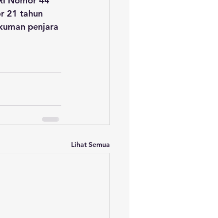
RI Nomor 44 
r 21 tahun 
kuman penjara 
Lihat Semua