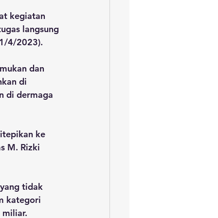
t kegiatan 
tugas langsung 
(1/4/2023).
emukan dan 
kan di 
n di dermaga 
itepikan ke 
s M. Rizki 
yang tidak 
 kategori 
miliar.