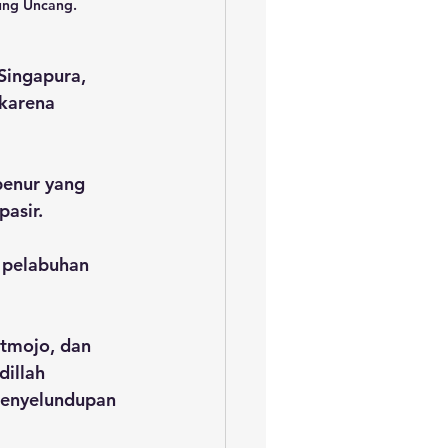
ung Uncang. 
Singapura, 
karena 
enur yang 
pasir.
i pelabuhan 
tmojo, dan 
illah 
penyelundupan 