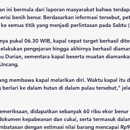
 ini bermula dari laporan masyarakat bahwa terdapa
risi benih benur. Berdasarkan informasi tersebut, pe
ke semua titik yang menjadi perlintasan pada Sabtu 
nya pukul 06.30 WIB, kapal cepat target berhasil dit
elakukan pengejaran hingga akhirnya berhasil diaman
lau Durian, sementara kapal beserta muatan diamanka
 Uncang.
ang membawa kapal melarikan diri. Waktu kapal itu d
 berlari ke dalam hutan di dalam pulau tersebut," jela
emeriksaan, didapatkan sebanyak 60 ribu ekor benur 
dokumen kepabeanan dan cukai, serta termasuk dalam
mbatasan dengan estimasi nilai barang mencapai Rp9 