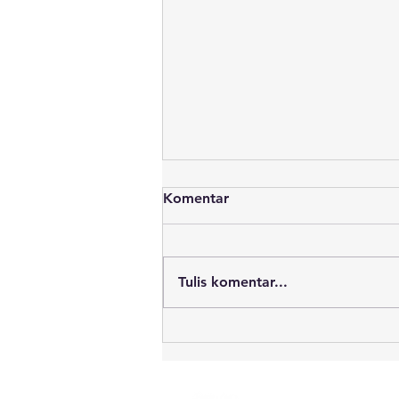
Komentar
Tulis komentar...
Sekitar 700 Ton Batu Bara
Dilaporkan Tumpah ke Laut.
Apa yang Terjadi Setelah
Tongkang Nautica 22