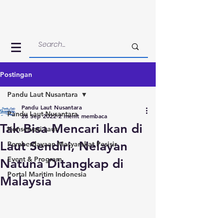
Postingan
Pandu Laut Nusantara
Pandu Laut Nusantara
Pandu Laut Nusantara
28 Sep 2022
2 menit membaca
Tak Bisa Mencari Ikan di
Konservasi Laut
Laut Sendiri, Nelayan
Pemberdayaan Masyarakat Pesisir
Event & Program
Natuna Ditangkap di
Portal Maritim Indonesia
Malaysia