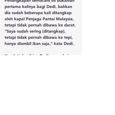
Penangkapan semacam ini bukanlah 
pertama kalinya bagi Dedi, bahkan 
dia sudah beberapa kali ditangkap 
oleh kapal Penjaga Pantai Malaysia, 
tetapi tidak pernah dibawa ke darat. 
“Saya sudah sering (ditangkap), 
tetapi tidak pernah dibawa ke tepi, 
hanya diambil ikan saja,” kata Dedi.
Kendati demikian Dedi mengakui 
bahwa mencuri ikan di tempat orang 
tidaklah betul, tetapi kondisi saat ini 
Laut Natuna kapal asing melakukan 
konvoi mencuri ikan. Tidak hanya 
menghabiskan ikan, kapal jaring 
trawl itu juga merusak laut Natuna. 
“Sehingga hasil tangkapan kita 
menurun terus,” katanya.