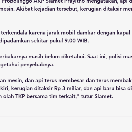
s Probolinggo AKP Slamet Prayitno mengatakan, api d
mesin. Akibat kejadian tersebut, kerugian ditaksir me
erkendala karena jarak mobil damkar dengan kapal te
 dipadamkan sekitar pukul 9.00 WIB. 
rbakarnya masih belum diketahui. Saat ini, polisi ma
ngetahui penyebabnya.
ian mesin, dan api terus membesar dan terus membaka
iri, kerugian ditaksir Rp 3 miliar, dan api baru bisa 
olah TKP bersama tim terkait," tutur Slamet.