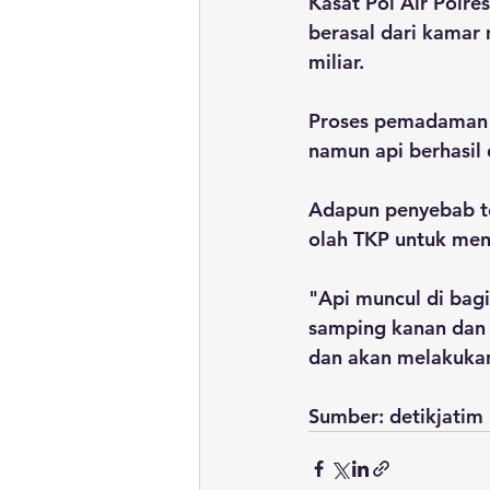
Kasat Pol Air Polre
berasal dari kamar 
miliar.
Proses pemadaman t
namun api berhasil
Adapun penyebab te
olah TKP untuk me
"Api muncul di bag
samping kanan dan k
dan akan melakukan 
Sumber: detikjatim