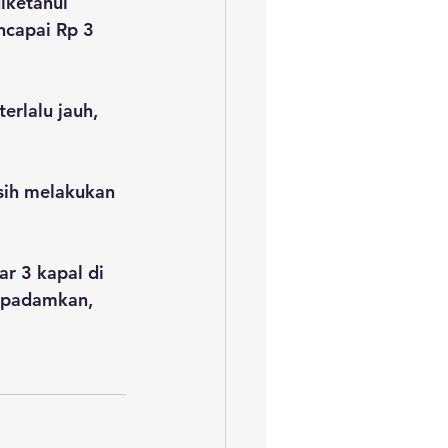
iketahui 
ncapai Rp 3 
rlalu jauh, 
sih melakukan 
r 3 kapal di 
dipadamkan, 