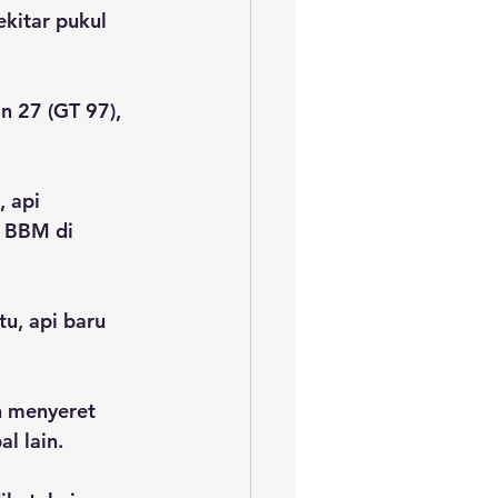
kitar pukul 
n 27 (GT 97), 
 api 
 BBM di 
u, api baru 
 menyeret 
l lain.