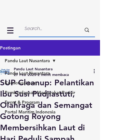
Postingan
Pandu Laut Nusantara
Pandu Laut Nusantara
Pandu Laut Nusantara
27 Feb 2025
2 menit membaca
SUP Cleanup: Pelantikan
Konservasi Laut
Ibu Susi Pudjiastuti,
Pemberdayaan Masyarakat Pesisir
Event & Program
Olahraga dan Semangat
Portal Maritim Indonesia
Gotong Royong
Membersihkan Laut di
Hari Peduli Sampah