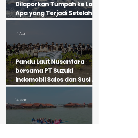
Dilaporkan Tumpah ke Laut.
Apa yang Terjadi Setelah
Tongkang Nautica 22
Kandas di Pangandaran?
14 Apr
Pandu Laut Nusantara
bersama PT Suzuki
Indomobil Sales dan Susi Air
Sukses Menggelar Edukasi
Lingkungan bersama
14 Mar
Generasi Muda Guna
Menghadapi Krisis
Lingkungan Laut
Menolak Tenggelam: Ibu
Susi dan Pandu Laut