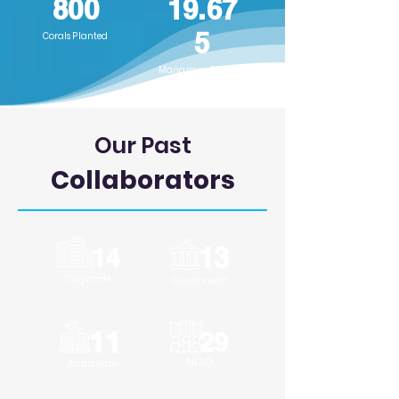
800
19.67
5
Corals Planted
Mangroves Planted
Our Past
Collaborators
13
14
Corporate
Government
11
29
NGO
Acade
my